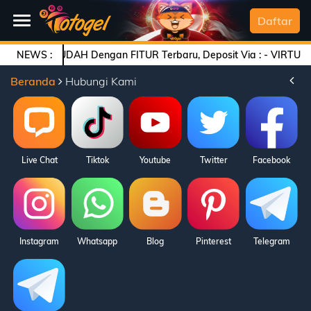
SELAMAT DATANG
Daftar
AKIN MUDAH Dengan FITUR Terbaru, Deposit Via : - VIRTUAL ACCOUN
NEWS :
Beranda
Beranda
Hubungi Kami
Daftar
Togel
Live
Live Chat
Tiktok
Youtube
Twitter
Facebook
Casino
Slot
Games
Arcade
Instagram
Whatsapp
Blog
Pinterest
Telegram
Deposit
History