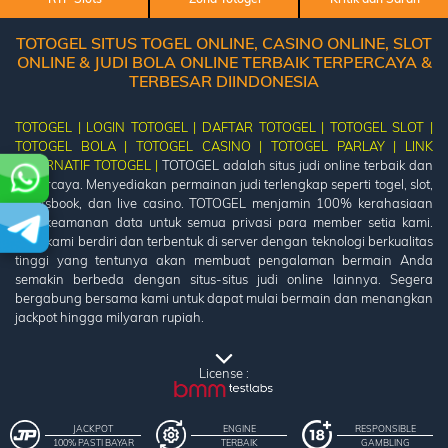
TOTOGEL SITUS TOGEL ONLINE, CASINO ONLINE, SLOT
ONLINE & JUDI BOLA ONLINE TERBAIK TERPERCAYA &
TERBESAR DIINDONESIA
TOTOGEL |
LOGIN TOTOGEL |
DAFTAR TOTOGEL |
TOTOGEL SLOT |
TOTOGEL BOLA |
TOTOGEL CASINO |
TOTOGEL PARLAY |
LINK
ALTERNATIF TOTOGEL |
TOTOGEL adalah situs judi online terbaik dan
terpercaya. Menyediakan permainan judi terlengkap seperti togel, slot,
sportsbook, dan live casino. TOTOGEL menjamin 100% kerahasiaan
dan keamanan data untuk semua privasi para member setia kami.
Situs kami berdiri dan terbentuk di server dengan teknologi berkualitas
tinggi yang tentunya akan membuat pengalaman bermain Anda
semakin berbeda dengan situs-situs judi online lainnya. Segera
bergabung bersama kami untuk dapat mulai bermain dan menangkan
jackpot hingga milyaran rupiah.
License :
JACKPOT
ENGINE
RESPONSIBLE
100% PASTI BAYAR
TERBAIK
GAMBLING