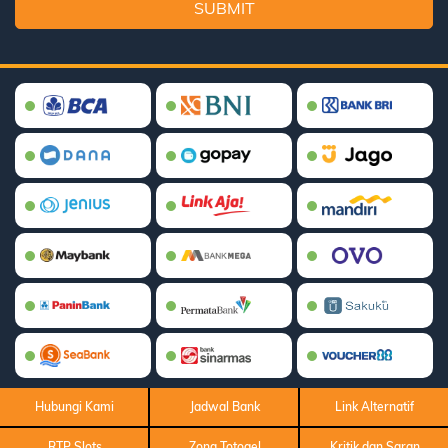
SUBMIT
Hubungi Kami
Jadwal Bank
Link Alternatif
RTP Slots
Zona Totogel
Kritik dan Saran