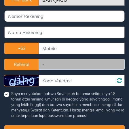
Referral
Promosi
+62
Hubungi
Kami
Referral
Download
026 ©
OTOGEL
l right
Saya menyatakan bahwa Saya telah berumur setidaknya 18
eserved
tahun atau minimal umur sah di negara yang saya tinggal (mana
yang lebih tinggi) dan bahwa saya telah membaca, mengerti dan
menyetujui Syarat dan Ketentuan. Harap mengisi email yang valid
untuk keperluan lupa password dan promosi